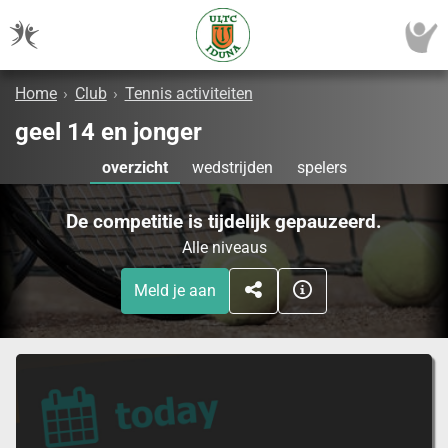
Home
›
Club
›
Tennis activiteiten
geel 14 en jonger
overzicht
wedstrijden
spelers
De competitie is tijdelijk gepauzeerd.
Alle niveaus
Meld je aan