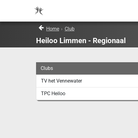
Home
›
Club
Heiloo Limmen - Regionaal
Clubs
TV het Vennewater
TPC Heiloo