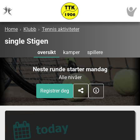
Home
›
Klubb
›
Tennis aktiviteter
single Stigen
oversikt
kamper
spillere
Neste runde starter mandag
Alle nivåer
Registrer deg