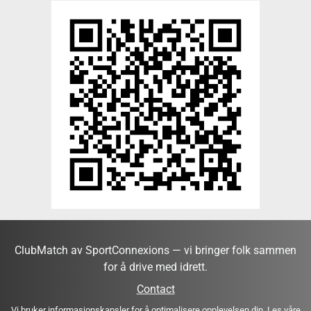
ClubMatch av SportConnexions — vi bringer folk sammen
for å drive med idrett.
Contact
Vi bruker informasjonskapsler for å optimalisere opplevelsen din. Les våre