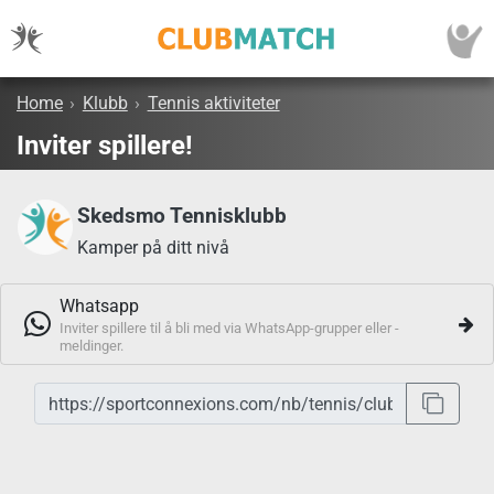
Home
›
Klubb
›
Tennis aktiviteter
Inviter spillere!
Skedsmo Tennisklubb
Kamper på ditt nivå
Whatsapp
Inviter spillere til å bli med via WhatsApp-grupper eller -
meldinger.