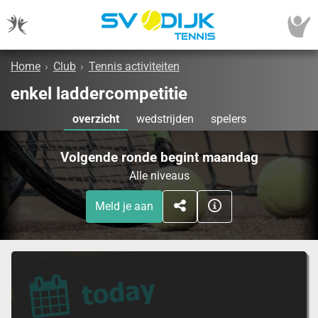
Home
›
Club
›
Tennis activiteiten
enkel laddercompetitie
overzicht
wedstrijden
spelers
Volgende ronde begint maandag
Alle niveaus
Meld je aan