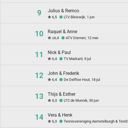
Julius & Remco
9
6,5
LTV Bleiswijk, 1 jun
Raquel & Anne
10
±6,4
ATV Diemen, 12 mei
Nick & Paul
11
6,4
TV Markant, 9 jul
John & Frederik
12
6,4
De Delftse Hout, 18 jul
Thijs & Esther
13
6,3
LTC de Munnik, 30 jun
Vera & Henk
14
6,3
Tennisvereniging Aemstelburgh & TeniST