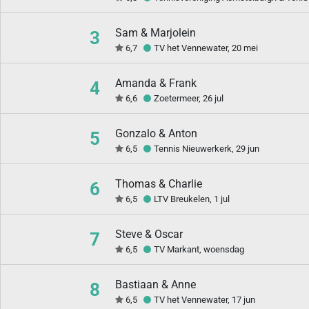
Sam & Marjolein
3
6,7
TV het Vennewater, 20 mei
Amanda & Frank
4
6,6
Zoetermeer, 26 jul
Gonzalo & Anton
5
6,5
Tennis Nieuwerkerk, 29 jun
Thomas & Charlie
6
6,5
LTV Breukelen, 1 jul
Steve & Oscar
7
6,5
TV Markant, woensdag
Bastiaan & Anne
8
6,5
TV het Vennewater, 17 jun