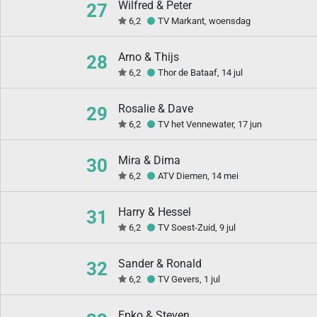
Wilfred & Peter
27
6,2
TV Markant, woensdag
Arno & Thijs
28
6,2
Thor de Bataaf, 14 jul
Rosalie & Dave
29
6,2
TV het Vennewater, 17 jun
Mira & Dima
30
6,2
ATV Diemen, 14 mei
Harry & Hessel
31
6,2
TV Soest-Zuid, 9 jul
Sander & Ronald
32
6,2
TV Gevers, 1 jul
Epko & Steven