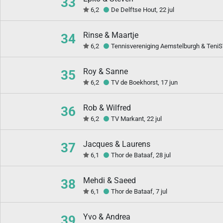
33
6,2
De Delftse Hout, 22 jul
Rinse & Maartje
34
6,2
Tennisvereniging Aemstelburgh & TeniS
Roy & Sanne
35
6,2
TV de Boekhorst, 17 jun
Rob & Wilfred
36
6,2
TV Markant, 22 jul
Jacques & Laurens
37
6,1
Thor de Bataaf, 28 jul
Mehdi & Saeed
38
6,1
Thor de Bataaf, 7 jul
Yvo & Andrea
39