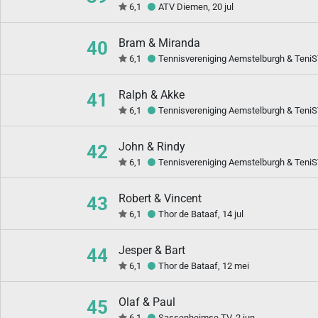
6,1
ATV Diemen, 20 jul
Bram & Miranda
40
6,1
Tennisvereniging Aemstelburgh & TeniST
Ralph & Akke
41
6,1
Tennisvereniging Aemstelburgh & TeniS
John & Rindy
42
6,1
Tennisvereniging Aemstelburgh & TeniST
Robert & Vincent
43
6,1
Thor de Bataaf, 14 jul
Jesper & Bart
44
6,1
Thor de Bataaf, 12 mei
Olaf & Paul
45
6,1
Sassenheimse TV, 2 jun