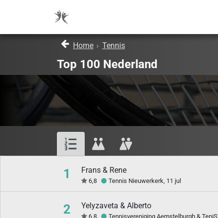
Home
›
Tennis
Top 100 Nederland
Frans & Rene
1
6,8
Tennis Nieuwerkerk, 11 jul
Yelyzaveta & Alberto
2
6,8
Tennisvereniging Aemstelburgh & TeniS