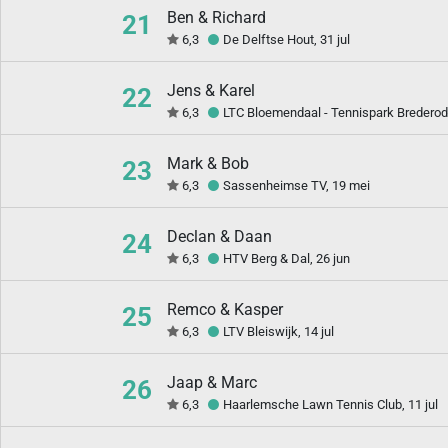
Ben & Richard
21
6,3
De Delftse Hout, 31 jul
Jens & Karel
22
6,3
LTC Bloemendaal - Tennispark Brederode
Mark & Bob
23
6,3
Sassenheimse TV, 19 mei
Declan & Daan
24
6,3
HTV Berg & Dal, 26 jun
Remco & Kasper
25
6,3
LTV Bleiswijk, 14 jul
Jaap & Marc
26
6,3
Haarlemsche Lawn Tennis Club, 11 jul