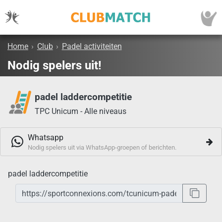
Home
›
Club
›
Padel activiteiten
Nodig spelers uit!
padel laddercompetitie
TPC Unicum - Alle niveaus
Whatsapp
Nodig spelers uit via WhatsApp-groepen of berichten.
padel laddercompetitie