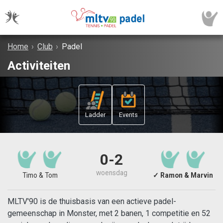
Home
›
Club
›
Padel
Activiteiten
Ladder
Events
0-2
woensdag
Timo & Tom
✓ Ramon & Marvin
MLTV'90 is de thuisbasis van een actieve padel-
gemeenschap in Monster, met 2 banen, 1 competitie en 52