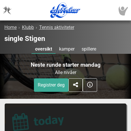
Home
›
Klubb
›
Tennis aktiviteter
single Stigen
oversikt
kamper
spillere
Neste runde starter mandag
Alle nivåer
Registrer deg