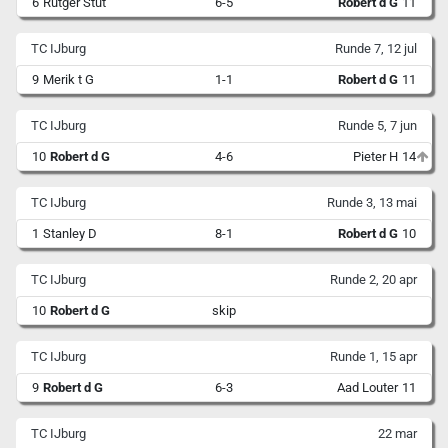
6
Rutger Stut
6-5
Robert d G
11
TC IJburg
Runde 7, 12 jul
9
Merik t G
1-1
Robert d G
11
TC IJburg
Runde 5, 7 jun
10
Robert d G
4-6
Pieter H
14
TC IJburg
Runde 3, 13 mai
1
Stanley D
8-1
Robert d G
10
TC IJburg
Runde 2, 20 apr
10
Robert d G
skip
TC IJburg
Runde 1, 15 apr
9
Robert d G
6-3
Aad Louter
11
TC IJburg
22 mar