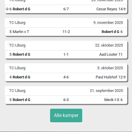
6
Robert d G
6-7
Cesar Reyes
14
TC IJburg
9. november 2025
5
Martin v T
11-2
Robert d G
6
TC IJburg
22. oktober 2025
5
Robert d G
1-1
Aad Louter
11
TC IJburg
5. oktober 2025
4
Robert d G
4-6
Paul Hulshof
12
TC IJburg
21. september 2025
5
Robert d G
6-3
Merik t G
6
Alle kamper