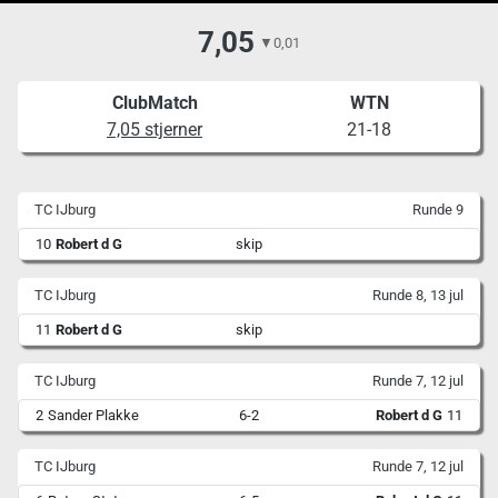
7,05
▼
0,01
ClubMatch
WTN
7,05 stjerner
21-18
TC IJburg
Runde 9
10
Robert d G
skip
TC IJburg
Runde 8, 13 jul
11
Robert d G
skip
TC IJburg
Runde 7, 12 jul
2
Sander Plakke
6-2
Robert d G
11
TC IJburg
Runde 7, 12 jul