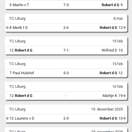
5
Martin v T
7-3
Robert d G
9
TC IJburg
8 mar
8
Merik t G
2-6
Robert d G
12
TC IJburg
15 feb
12
Robert d G
7-1
Wilfred D
15
TC IJburg
15 feb
7
Paul Hulshof
5-3
Robert d G
12
TC IJburg
10 feb
12
Robert d G
-
Martijn K
19
TC IJburg
19. desember 2025
12
Laurens v D
2-5
Robert d G
13
TC IJburg
23. november 2025