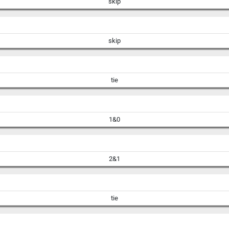
skip
skip
tie
1&0
2&1
tie