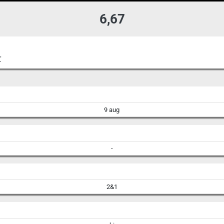
6,67
r
9 aug
-
2&1