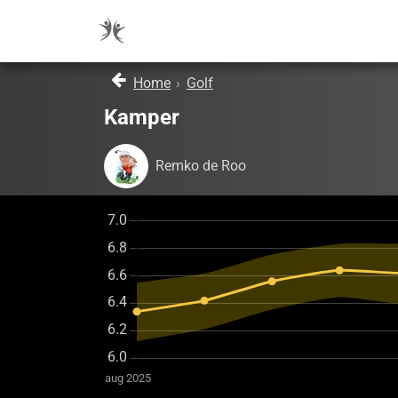
Home
›
Golf
Kamper
Remko de Roo
aug 2025