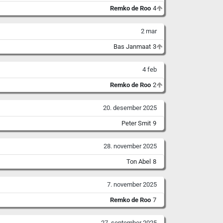
Remko de Roo
4
2 mar
Bas Janmaat
3
4 feb
Remko de Roo
2
20. desember 2025
Peter Smit
9
28. november 2025
Ton Abel
8
7. november 2025
Remko de Roo
7
27. september 2025