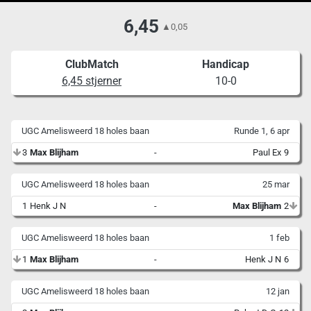
6,45
▲
0,05
ClubMatch
Handicap
6,45 stjerner
10-0
UGC Amelisweerd 18 holes baan
Runde 1, 6 apr
3
Max Blijham
-
Paul Ex
9
UGC Amelisweerd 18 holes baan
25 mar
1
Henk J N
-
Max Blijham
2
UGC Amelisweerd 18 holes baan
1 feb
1
Max Blijham
-
Henk J N
6
UGC Amelisweerd 18 holes baan
12 jan