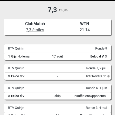
7,3
▼
0,06
ClubMatch
WTN
7,3 étoiles
21-14
RTV Quirijn
Ronde 9
1
Gijs Holleman
17 août
Eelco d V
3
RTV Quirijn
Ronde 7, 9 juil.
3
Eelco d V
-
Ivar Rovers
11
RTV Quirijn
Ronde 5, 1 juin
3
Eelco d V
skip
InsufficientOpponents
RTV Quirijn
Ronde 3, 4 mai