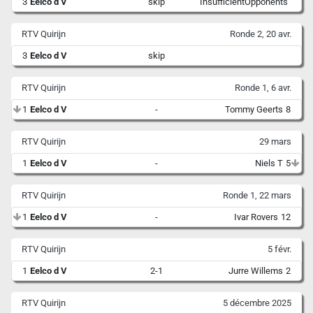
3
Eelco d V
skip
InsufficientOpponents
RTV Quirijn
Ronde 2, 20 avr.
3
Eelco d V
skip
RTV Quirijn
Ronde 1, 6 avr.
1
Eelco d V
-
Tommy Geerts
8
RTV Quirijn
29 mars
1
Eelco d V
-
Niels T
5
RTV Quirijn
Ronde 1, 22 mars
1
Eelco d V
-
Ivar Rovers
12
RTV Quirijn
5 févr.
1
Eelco d V
2-1
Jurre Willems
2
RTV Quirijn
5 décembre 2025