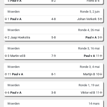
5
Paul v A
8-2
Floris B
6
Woerden
Ronde 5, 2 juin
1
Paul v A
4-8
Johan Verkerk
5
Woerden
Ronde 4, 26 mai
2
Jaap Hoekstra
5-8
Paul v A
3
Woerden
Ronde 3, 16 mai
3
Martin vd B
7-9
Paul v A
11
Woerden
Ronde 3, 4 mai
11
Paul v A
8-1
Martijn B
10
Woerden
Ronde 1, 19 avr.
6
Paul v A
3-8
Viktor vd B
11
Woerden
14 mars