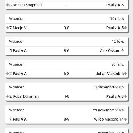
3
Remco Koopman
-
Paul v A
5
Woerden
10 mars
7
Marijn V
9-8
Paul v A
5
Woerden
12 févr.
5
Paul v A
8-6
Alex Oskam
9
Woerden
20 janv.
2
Paul v A
6-8
Johan Verkerk
5
Woerden
13 décembre 2025
2
Robin Dorsman
4-8
Paul v A
8
Woerden
29 novembre 2025
7
Paul v A
8-9
Wilco Meiborg
14
Woerden
11 novembre 2025