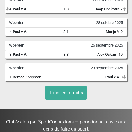
4
Paul v A
1-8
Jaap Hoekstra
7
Woerden
28 octobre 2025
4
Paul v A
8-1
Marijn V
9
Woerden
26 septembre 2025
3
Paul v A
8-3
Alex Oskam
10
Woerden
23 septembre 2025
1
Remco Koopman
-
Paul v A
3
Tous les matchs
ClubMatch par SportConnexions — pour donner envie aux
gens de faire du sport.