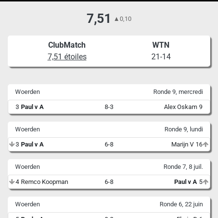
7,51
▲
0,10
ClubMatch
WTN
7,51 étoiles
21-14
Woerden
Ronde 9, mercredi
3
Paul v A
8-3
Alex Oskam
9
Woerden
Ronde 9, lundi
3
Paul v A
6-8
Marijn V
16
Woerden
Ronde 7, 8 juil.
4
Remco Koopman
6-8
Paul v A
5
Woerden
Ronde 6, 22 juin