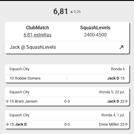
6,81
▲
0,26
ClubMatch
SquashLevels
6,81 estrellas
2400-4500
Jack @ SquashLevels
Squash City
Ronda 6
10
Robbie Somers
-
Jack D
15
Squash City
Ronda 5, 22 jul.
15
Bram Jansen
0-3
Jack D
22
Squash City
Ronda 4, 1 jul.
13
Jack D
0-3
Drew Millen
22