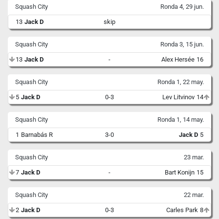
Squash City
Ronda 4, 29 jun.
13
Jack D
skip
Squash City
Ronda 3, 15 jun.
13
Jack D
-
Alex Hersée
16
Squash City
Ronda 1, 22 may.
5
Jack D
0-3
Lev Litvinov
14
Squash City
Ronda 1, 14 may.
1
Barnabás R
3-0
Jack D
5
Squash City
23 mar.
7
Jack D
-
Bart Konijn
15
Squash City
22 mar.
2
Jack D
0-3
Carles Park
8