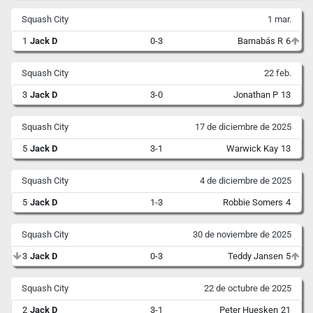
Squash City
1 mar.
1
Jack D
0-3
Barnabás R
6
Squash City
22 feb.
3
Jack D
3-0
Jonathan P
13
Squash City
17 de diciembre de 2025
5
Jack D
3-1
Warwick Kay
13
Squash City
4 de diciembre de 2025
5
Jack D
1-3
Robbie Somers
4
Squash City
30 de noviembre de 2025
3
Jack D
0-3
Teddy Jansen
5
Squash City
22 de octubre de 2025
2
Jack D
3-1
Peter Huesken
21