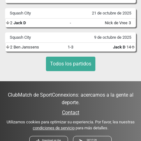
Squash City
21 de octubre de 2025
2
Jack D
-
Nick de Vree
3
Squash City
9 de octubre de 2025
2
Ben Janssens
1-3
Jack D
14
Todos los partidos
ClubMatch de SportConnexions: acercamos a la gente al
deporte.
Contact
Utilizamos cookies para optimizar su experiencia. Por favor, lea nuestras
condiciones de servicio
para más detalles.