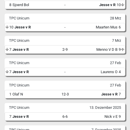
8
Sjoerd Bol
-
Jesse v R
10
TPC Unicum
28 Mrz
10
Jesse v R
-
Maarten Mus
6
TPC Unicum
7 Mrz
7
Jesse v R
2-9
Menno V D B
9
TPC Unicum
27 Feb
7
Jesse v R
-
Laurens O
4
TPC Unicum
27 Feb
1
Olaf N
12-3
Jesse v R
7
TPC Unicum
13. Dezember 2025
7
Jesse v R
6-6
Nick v E
9
TPC Unicum
7. Dezember 2025