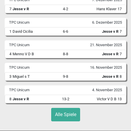
7
Jesse v R
4-2
Hans Klaver
17
TPC Unicum
6. Dezember 2025
1
David Cicilia
6-6
Jesse v R
7
TPC Unicum
21. November 2025
4
Menno V D B
8-8
Jesse v R
7
TPC Unicum
16. November 2025
3
Miguel s T
9-8
Jesse v R
8
TPC Unicum
4. November 2025
8
Jesse v R
13-2
Victor V D B
13
Alle Spiele