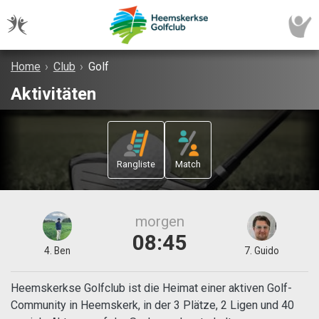
Home
›
Club
›
Golf
Aktivitäten
Rangliste
Match
morgen
08:45
4. Ben
7. Guido
Heemskerkse Golfclub ist die Heimat einer aktiven Golf-
Community in Heemskerk, in der 3 Plätze, 2 Ligen und 40