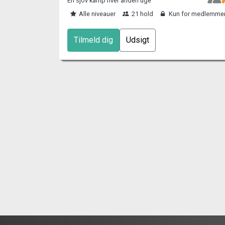
En sjov kamp hver anden uge
Alle niveauer
21 hold
Kun for medlemme
Tilmeld dig
Udsigt