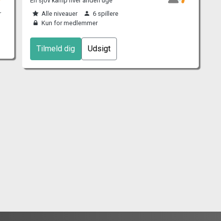
En sjov kamp hver anden uge
r
Alle niveauer
6 spillere
Kun for medlemmer
Tilmeld dig
Udsigt