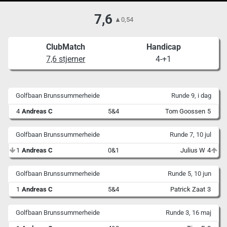
7,6
▲
0,54
ClubMatch
Handicap
7,6 stjerner
4-+1
Golfbaan Brunssummerheide
Runde 9, i dag
4
Andreas C
5&4
Tom Goossen
5
Golfbaan Brunssummerheide
Runde 7, 10 jul
1
Andreas C
0&1
Julius W
4
Golfbaan Brunssummerheide
Runde 5, 10 jun
1
Andreas C
5&4
Patrick Zaat
3
Golfbaan Brunssummerheide
Runde 3, 16 maj